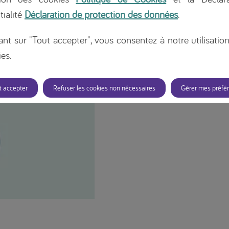
tialité
Déclaration de protection des données
.
ant sur "Tout accepter", vous consentez à notre utilisatio
es.
t accepter
Refuser les cookies non nécessaires
Gérer mes préfé