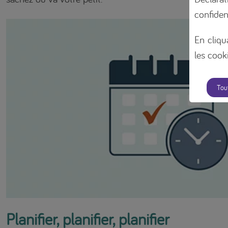
confiden
En cliqu
les cooki
Tou
Planifier, planifier, planifier