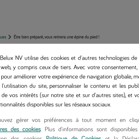
ques
Être bien préparé, vous retirera une épine du pied !
 bien préparé, vous ret
elux NV utilise des cookies et d'autres technologies de 
 web, y compris ceux de tiers. Avec votre consentement,
épine du pied !
s pour améliorer votre expérience de navigation globale, m
 l'utilisation du site, personnaliser le contenu et les publ
 de vos intérêts (sur notre site et sur d'autres sites), et vo
 est un défi
tionnalités disponibles sur les réseaux sociaux
.
ions. Faire face à une
uvez gérer vos préférences à tout moment en cliq
tout une bonne
res des cookies
. Plus d'informations sont disponibles
la semaine prochaine et
tion des cookies
Politique de Cookies
et la Déclara