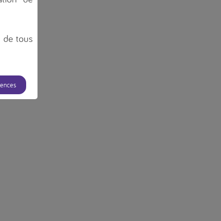
n de tous
rences