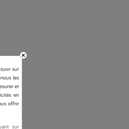
suivi sur
 nous les
esurer et
icités en
us offrir
uant sur