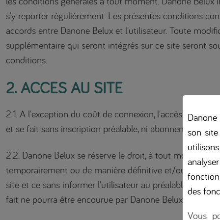
les conditions générales à tout moment. Danone Belux inv
s'y reporter régulièrement. Les présentes conditions cons
accords entre Danone Belux et l'utilisateur. Toute modif
supplémentaire qui seront intégrés sur ce site seront s
conditions.
2. ACCES AU SITE
2.1. A l'exception du coût de connexion, l'accès au conten
Danone B
et se fait sans inscription préalable, ni abonnement.
son site
utilison
2.2. Danone Belux se réserve le droit, à tout moment de 
analyser
temporairement ou de manière définitive et/ou supprime
fonction
site et ce sans informer l'utilisateur au préalable. Aucun
des fonc
fait ne pourra être encourue par Danone Belux.
Vous po