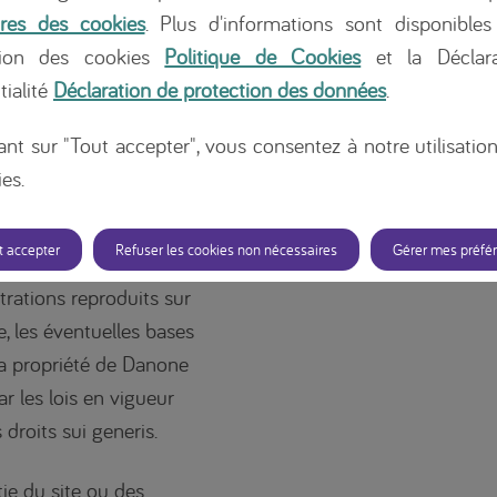
res des cookies
. Plus d'informations sont disponibles
tion des cookies
Politique de Cookies
et la Déclara
 siège social est établi
tialité
Déclaration de protection des données
.
 inscrite à la Banque
4.801.
ant sur "Tout accepter", vous consentez à notre utilisatio
es.
SUI GENERIS
t accepter
Refuser les cookies non nécessaires
Gérer mes préfé
s, images, données,
trations reproduits sur
, les éventuelles bases
 la propriété de Danone
r les lois en vigueur
s droits sui generis.
ie du site ou des