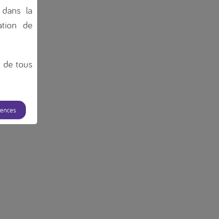
 dans la
tion de
n de tous
rences