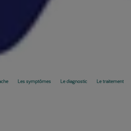
vache
Les symptômes
Le diagnostic
Le traitement