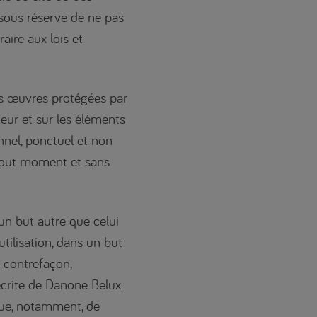
sous réserve de ne pas
aire aux lois et
les œuvres protégées par
teur et sur les éléments
nnel, ponctuel et non
à tout moment et sans
 un but autre que celui
utilisation, dans un but
 contrefaçon,
écrite de Danone Belux.
 que, notamment, de