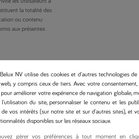
ite les utilisateurs à
tituent la totalité des
ication ou contenu
oumis aux présentes
u de ce site est gratuit
elux NV utilise des cookies et d'autres technologies de 
 web, y compris ceux de tiers. Avec votre consentement,
s pour améliorer votre expérience de navigation globale, m
modifier, interrompre
 l'utilisation du site, personnaliser le contenu et les publ
r tout ou partie de ce
 de vos intérêts (sur notre site et sur d'autres sites), et vo
e responsabilité de ce
tionnalités disponibles sur les réseaux sociaux
.
uvez gérer vos préférences à tout moment en cliq