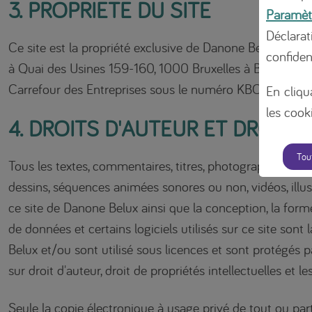
3. PROPRIETE DU SITE
Paramèt
Déclara
Ce site est la propriété exclusive de Danone Belux dont le
confiden
à Quai des Usines 159-160, 1000 Bruxelles à Belgique et
Carrefour des Entreprises sous le numéro KBO 0400.77
En cliqu
les cooki
4. DROITS D'AUTEUR ET DROITS 
Tou
Tous les textes, commentaires, titres, photographies, son
dessins, séquences animées sonores ou non, vidéos, illus
ce site de Danone Belux ainsi que la conception, la forme
de données et certains logiciels utilisés sur ce site sont
Belux et/ou sont utilisé sous licences et sont protégés pa
sur droit d'auteur, droit de propriétés intellectuelles et le
Seule la copie électronique à usage privé de tout ou part