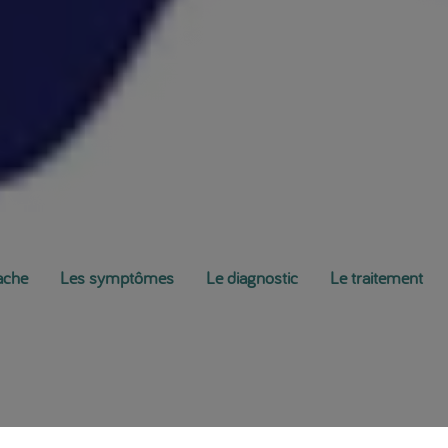
vache
Les symptômes
Le diagnostic
Le traitement