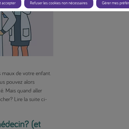
t accepter
Refuser les cookies non nécessaires
Gérer mes préfé
 maux de votre enfant.
ous pouvez alors
é. Mais quand aller
her? Lire la suite ci-
édecin? (et