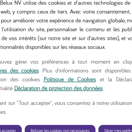
elux NV utilise des cookies et d'autres technologies de 
 web, y compris ceux de tiers. Avec votre consentement,
s pour améliorer votre expérience de navigation globale, m
 l'utilisation du site, personnaliser le contenu et les publ
 de vos intérêts (sur notre site et sur d'autres sites), et vo
tionnalités disponibles sur les réseaux sociaux
.
symptômes de l'allerg
uvez gérer vos préférences à tout moment en cliq
ait de vache
res des cookies
. Plus d'informations sont disponibles
tion des cookies
Politique de Cookies
et la Déclara
tialité
Déclaration de protection des données
.
es de lait de vache ? Ce
ant sur "Tout accepter", vous consentez à notre utilisatio
e n'est pas toujours
es.
férents. Lisez plus sur
es de lait de vache.
t accepter
Refuser les cookies non nécessaires
Gérer mes préfé