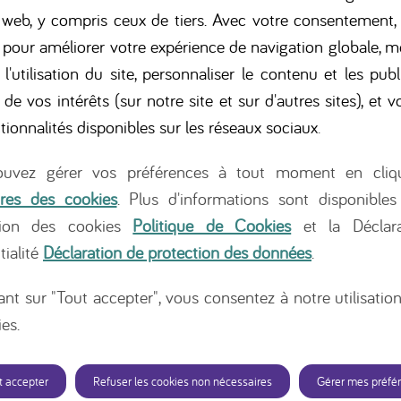
 web, y compris ceux de tiers. Avec votre consentement,
s pour améliorer votre expérience de navigation globale, m
 l'utilisation du site, personnaliser le contenu et les publ
 de vos intérêts (sur notre site et sur d'autres sites), et vo
tionnalités disponibles sur les réseaux sociaux
.
uvez gérer vos préférences à tout moment en cliq
res des cookies
. Plus d'informations sont disponibles
tion des cookies
Politique de Cookies
et la Déclara
vache
Les symptômes
Le diagnostic
Le traitement
tialité
Déclaration de protection des données
.
ant sur "Tout accepter", vous consentez à notre utilisatio
es.
t accepter
Refuser les cookies non nécessaires
Gérer mes préfé