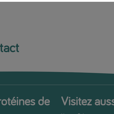
tact
rotéines de
Visitez auss