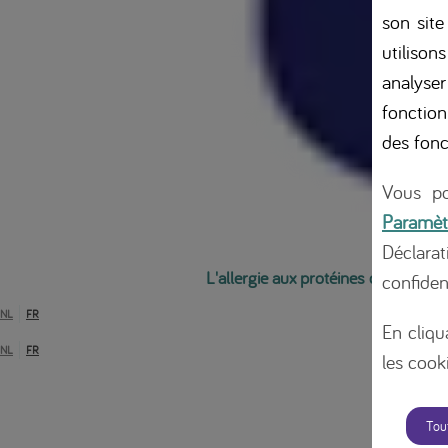
son site
utilison
analyser
fonction
des fonc
Vous po
Paramèt
Déclara
L'allergie aux protéines de lait de 
confiden
NL
FR
En cliqu
NL
FR
les cooki
Tou