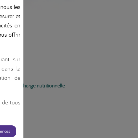
 nous les
esurer et
icités en
us offrir
uant sur
 dans la
tion de
Prise en charge nutritionnelle
n de tous
rences